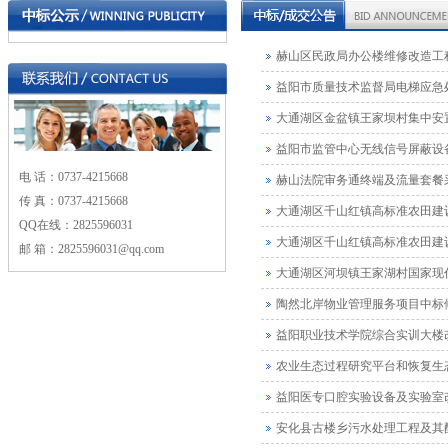
赫山区民政局办公楼维修改造工
益阳市质量技术监督局电梯应急
大通湖区金盆镇王家坝村集中安
益阳市监管中心无线信号屏蔽设
电 话：0737-4215668
赫山法院审务通终端及流量套餐
传 真：0737-4215668
大通湖区千山红镇高标准农田建
QQ在线：2825596031
大通湖区千山红镇高标准农田建
邮 箱：2825596031@qq.com
大通湖区河坝镇王家湖村国家现
陶然北岸物业管理服务项目中标
益阳职业技术学院综合实训大楼
农业生态过程研究平台和恢复生
益阳医专口腔实验设备及实验室
安化县古楼乡污水处理工程及其