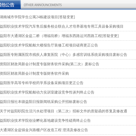
湖南城市学院学生公寓24栋建设项目[答疑变更]
益阳职业技术学院汽车售后服务校企联合人才培养基地专用工具设备采购项目
益阳市大通湖区金盆二桥（增福垸桥）增福东西路运河西路工程[答疑变更]
益阳职业技术学院船舶大楼报告厅装修工程项目磋商更正公告
益阳医专附属医院市残疾人康复医院（中心）多感官训练系统采购项目废标公告
资阳区财政局新会计制度专版财务软件采购(第二次）废标公告
资阳区财政局新会计制度专版财务软件采购
益阳医学高等专科学校药学系设备采购项目更正公告
益阳职业技术学院船舶动力实训室建设竞争性谈判终止公告
益阳日报社本级益阳日报新闻纸采购公开招标废标公告
关于对益阳职院生活污水处理项目（第二次）招标文件的质疑函的答复及修改通
益阳职业技术学院创业孵化基地建设竞争性磋商终止公告
大通湖区金盆镇金兴路棚户区改造工程 澄清及修改公告